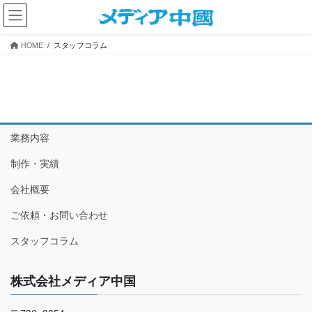
コ
ナ
ン
ビ
テ
ゲ
HOME
スタッフコラム
ン
ー
ツ
シ
へ
ョ
ス
ン
キ
に
ッ
移
業務内容
プ
動
制作・実績
会社概要
ご依頼・お問い合わせ
スタッフコラム
株式会社メディア中国