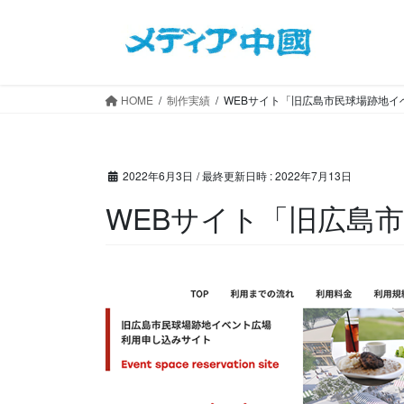
コ
ナ
ン
ビ
テ
ゲ
ン
ー
ツ
シ
HOME
制作実績
WEBサイト「旧広島市民球場跡地イ
へ
ョ
ス
ン
キ
に
2022年6月3日
/ 最終更新日時 :
2022年7月13日
ッ
移
プ
動
WEBサイト「旧広島